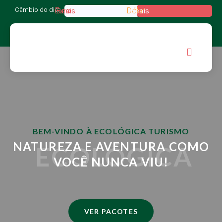
Câmbio do dia:
Euro
Dólar
Reais
Reais
BEM-VINDO À ECOLÓGICA TURISMO
NATUREZA E AVENTURA COMO
ECOLÓGICA
VOCÊ NUNCA VIU!
VER PACOTES