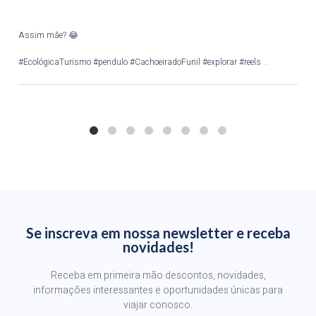
Assim mãe? 😂
Po
...
#EcológicaTurismo #pendulo #CachoeiradoFunil #explorar #reels
Qu
...
Se inscreva em nossa newsletter e receba
novidades!
Receba em primeira mão descontos, novidades,
informações interessantes e oportunidades únicas para
viajar conosco.