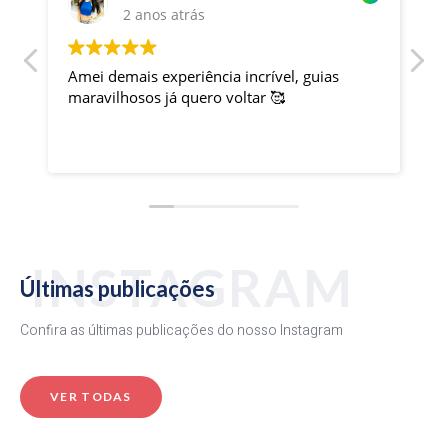
2 anos atrás
Amei demais experiência incrível, guias
A
maravilhosos já quero voltar 🥰
c
e
m
e
P
INSTAGRAM
Últimas publicações
Confira as últimas publicações do nosso Instagram
VER TODAS