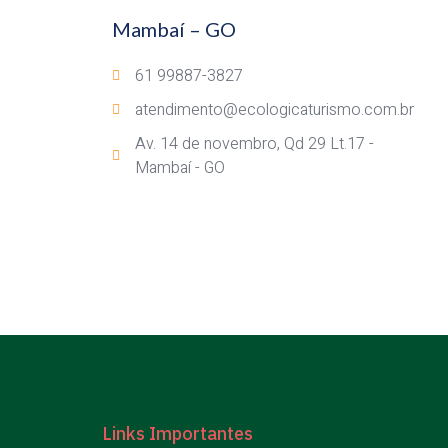
Mambaí – GO
61 99887-3827
atendimento@ecologicaturismo.com.br
Av. 14 de novembro, Qd 29 Lt.17 -
Mambaí - GO
Links Importantes