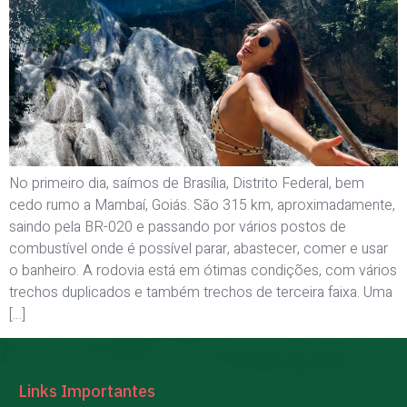
No primeiro dia, saímos de Brasília, Distrito Federal, bem
cedo rumo a Mambaí, Goiás. São 315 km, aproximadamente,
saindo pela BR-020 e passando por vários postos de
combustível onde é possível parar, abastecer, comer e usar
o banheiro. A rodovia está em ótimas condições, com vários
trechos duplicados e também trechos de terceira faixa. Uma
[…]
Links Importantes